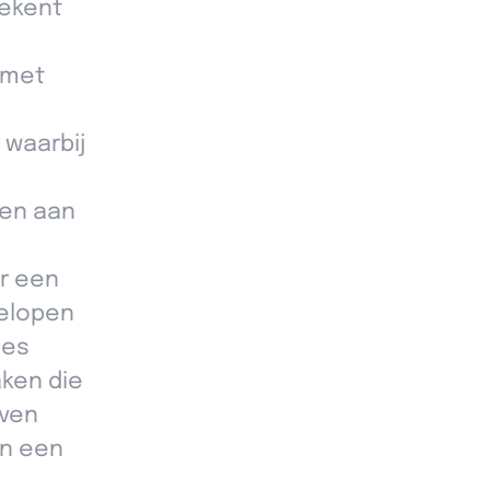
tekent
n met
 waarbij
den aan
ar een
gelopen
ces
ken die
even
in een