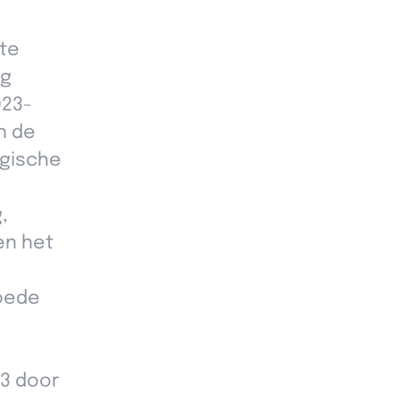
ste
ng
023-
n de
egische
,
en het
goede
23 door