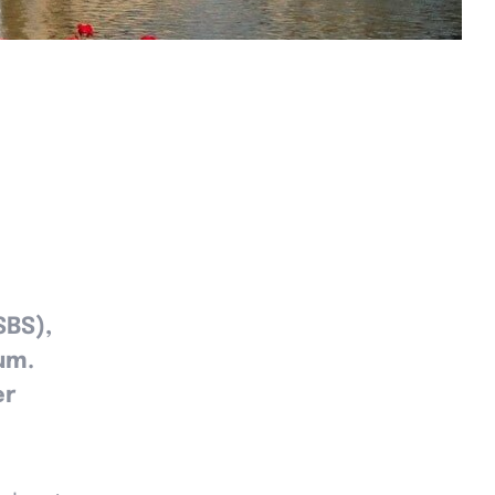
SBS),
um.
er