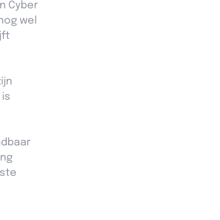
an Cyber
nog wel
ft
ijn
is
ndbaar
ing
nste