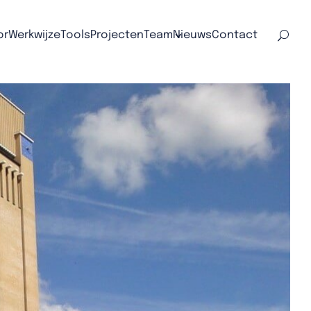
or
Werkwijze
Tools
Projecten
Team
Nieuws
Contact