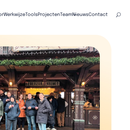
or
Werkwijze
Tools
Projecten
Team
Nieuws
Contact