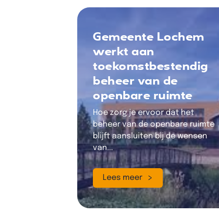
Gemeente Lochem
werkt aan
toekomstbestendig
beheer van de
openbare ruimte
Hoe zorg je ervoor dat het
beheer van de openbare ruimte
blijft aansluiten bij de wensen
van...
Lees meer