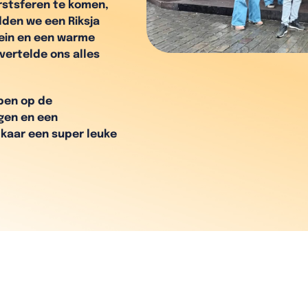
rstsferen te komen,
dden we een Riksja
wein en een warme
vertelde ons alles
pen op de
gen en een
lkaar een super leuke