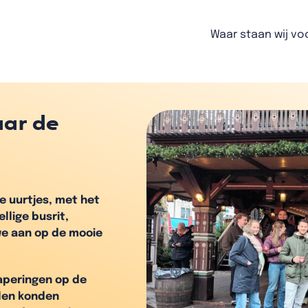
Waar staan wij vo
aar de
e uurtjes, met het
llige busrit,
we aan op de mooie
aperingen op de
len konden