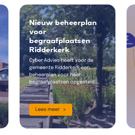
Nieuw beheerplan
voor
begraafplaatsen
Ridderkerk
Cyber Advies heeft voor de
gemeente Ridderkerk een
beheerplan voor haar
begraafplaatsen opgesteld....
Lees meer